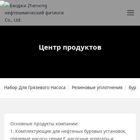
Центр продуктов
Набор Для Грязевого Насоса
Резиновые уплотнения
буро
Основные продукты компании:
1. Комплектующие для нефтяных буровых установок,
грязевые насосы серии F, насосные агрегаты и