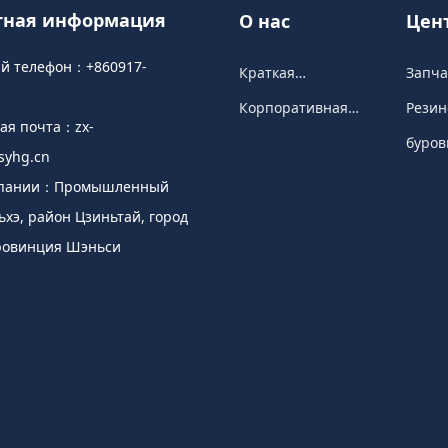
тная информация
О нас
Цен
про
ый телефон：
+860917-
Краткая
Запча
информация о
грязе
Корпоративная
Резин
компании
насос
ная почта：
zx-
культура
уплот
буров
yhg.cn
прин
мпании：Промышленный
ьхэ, район Цзиньтай, город
ровинция Шэньси