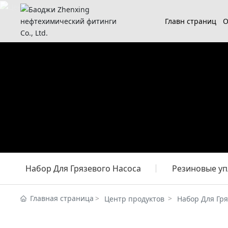
Главн страниц
О
Набор Для Грязевого Насоса
Резиновые у
Главная страница
Центр продуктов
Набор Для Гря