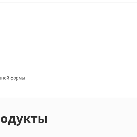
азной формы
родукты