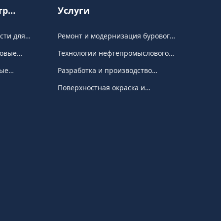
тр
Услуги
дукции
сти для
Ремонт и модернизация бурового
вых
оборудования
овые
Технологии нефтепромыслового
ов
нения
дела
ые
Разработка и производство
адлежности
резиновых уплотнительных
Поверхностная окраска и
изделий
антикоррозионная обработка