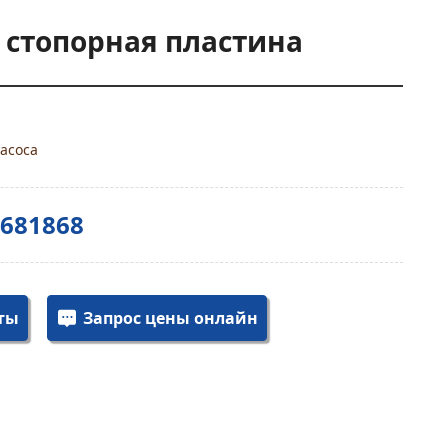
 стопорная пластина
асоса
3681868
ты
Запрос цены онлайн