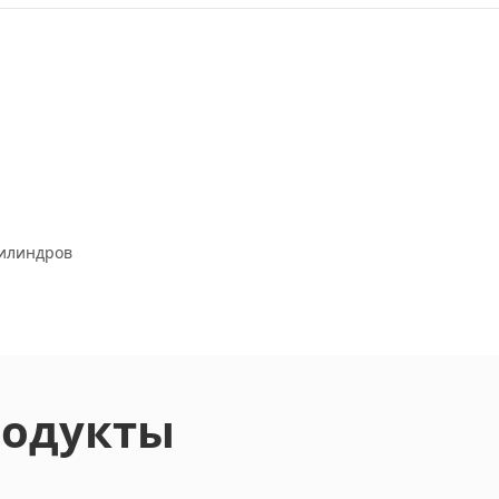
цилиндров
родукты