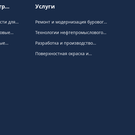
тр
Услуги
дукции
сти для
Ремонт и модернизация бурового
вых
оборудования
овые
Технологии нефтепромыслового
ов
нения
дела
ые
Разработка и производство
адлежности
резиновых уплотнительных
Поверхностная окраска и
изделий
антикоррозионная обработка