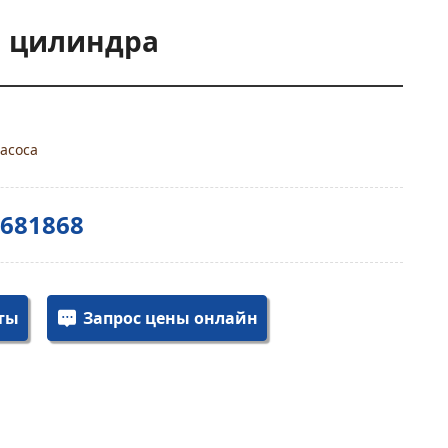
 цилиндра
асоса
3681868
ты
Запрос цены онлайн