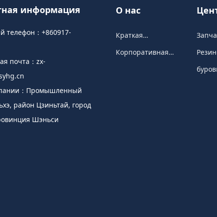
тная информация
О нас
Цен
про
ый телефон：
+860917-
Краткая
Запча
информация о
грязе
Корпоративная
Резин
компании
насос
ная почта：
zx-
культура
уплот
буров
yhg.cn
прин
мпании：Промышленный
ьхэ, район Цзиньтай, город
ровинция Шэньси