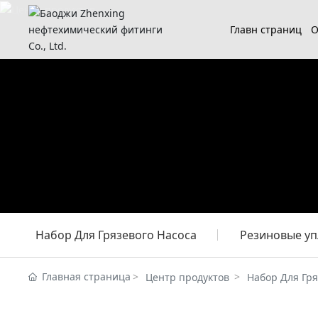
Главн страниц
О
Набор Для Грязевого Насоса
Резиновые у
Главная страница
Центр продуктов
Набор Для Гря